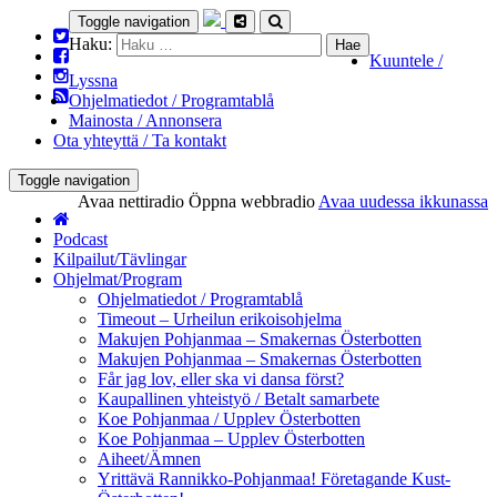
Toggle navigation
Haku:
Kuuntele /
Lyssna
Ohjelmatiedot / Programtablå
Mainosta / Annonsera
Ota yhteyttä / Ta kontakt
Toggle navigation
Avaa nettiradio
Öppna webbradio
Avaa uudessa ikkunassa
Podcast
Kilpailut/Tävlingar
Ohjelmat/Program
Ohjelmatiedot / Programtablå
Timeout – Urheilun erikoisohjelma
Makujen Pohjanmaa – Smakernas Österbotten
Makujen Pohjanmaa – Smakernas Österbotten
Får jag lov, eller ska vi dansa först?
Kaupallinen yhteistyö / Betalt samarbete
Koe Pohjanmaa / Upplev Österbotten
Koe Pohjanmaa – Upplev Österbotten
Aiheet/Ämnen
Yrittävä Rannikko-Pohjanmaa! Företagande Kust-