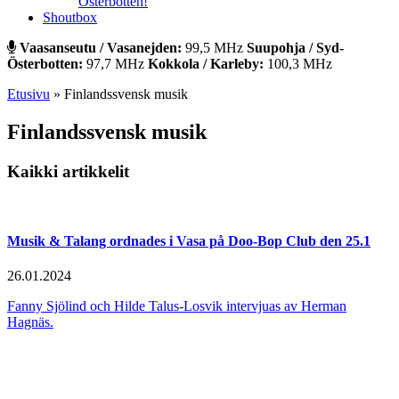
Österbotten!
Shoutbox
Vaasanseutu / Vasanejden:
99,5 MHz
Suupohja / Syd-
Österbotten:
97,7 MHz
Kokkola / Karleby:
100,3 MHz
Etusivu
»
Finlandssvensk musik
Finlandssvensk musik
Kaikki artikkelit
Musik & Talang ordnades i Vasa på Doo-Bop Club den 25.1
26.01.2024
Fanny Sjölind och Hilde Talus-Losvik intervjuas av Herman
Hagnäs.