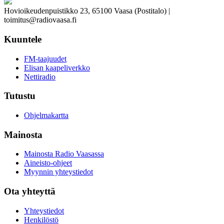
Hovioikeudenpuistikko 23, 65100 Vaasa (Postitalo) |
toimitus@radiovaasa.fi
Kuuntele
FM-taajuudet
Elisan kaapeliverkko
Nettiradio
Tutustu
Ohjelmakartta
Mainosta
Mainosta Radio Vaasassa
Aineisto-ohjeet
Myynnin yhteystiedot
Ota yhteyttä
Yhteystiedot
Henkilöstö