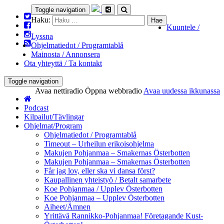
Toggle navigation
Haku:
Kuuntele /
Lyssna
Ohjelmatiedot / Programtablå
Mainosta / Annonsera
Ota yhteyttä / Ta kontakt
Toggle navigation
Avaa nettiradio
Öppna webbradio
Avaa uudessa ikkunassa
Podcast
Kilpailut/Tävlingar
Ohjelmat/Program
Ohjelmatiedot / Programtablå
Timeout – Urheilun erikoisohjelma
Makujen Pohjanmaa – Smakernas Österbotten
Makujen Pohjanmaa – Smakernas Österbotten
Får jag lov, eller ska vi dansa först?
Kaupallinen yhteistyö / Betalt samarbete
Koe Pohjanmaa / Upplev Österbotten
Koe Pohjanmaa – Upplev Österbotten
Aiheet/Ämnen
Yrittävä Rannikko-Pohjanmaa! Företagande Kust-