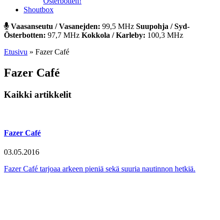
Österbotten!
Shoutbox
Vaasanseutu / Vasanejden:
99,5 MHz
Suupohja / Syd-
Österbotten:
97,7 MHz
Kokkola / Karleby:
100,3 MHz
Etusivu
»
Fazer Café
Fazer Café
Kaikki artikkelit
Fazer Café
03.05.2016
Fazer Café tarjoaa arkeen pieniä sekä suuria nautinnon hetkiä.