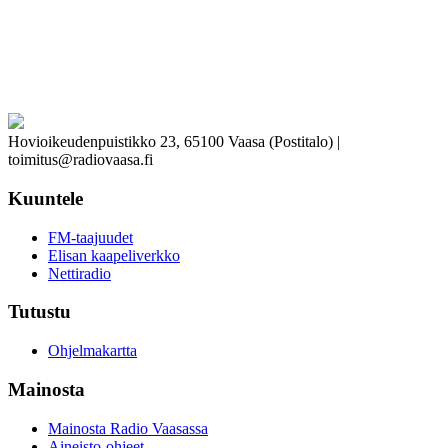
Hovioikeudenpuistikko 23, 65100 Vaasa (Postitalo) |
toimitus@radiovaasa.fi
Kuuntele
FM-taajuudet
Elisan kaapeliverkko
Nettiradio
Tutustu
Ohjelmakartta
Mainosta
Mainosta Radio Vaasassa
Aineisto-ohjeet