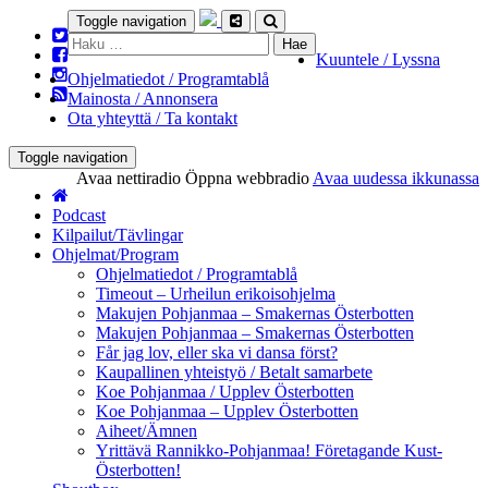
Toggle navigation
Haku:
Kuuntele / Lyssna
Ohjelmatiedot / Programtablå
Mainosta / Annonsera
Ota yhteyttä / Ta kontakt
Toggle navigation
Avaa nettiradio
Öppna webbradio
Avaa uudessa ikkunassa
Podcast
Kilpailut/Tävlingar
Ohjelmat/Program
Ohjelmatiedot / Programtablå
Timeout – Urheilun erikoisohjelma
Makujen Pohjanmaa – Smakernas Österbotten
Makujen Pohjanmaa – Smakernas Österbotten
Får jag lov, eller ska vi dansa först?
Kaupallinen yhteistyö / Betalt samarbete
Koe Pohjanmaa / Upplev Österbotten
Koe Pohjanmaa – Upplev Österbotten
Aiheet/Ämnen
Yrittävä Rannikko-Pohjanmaa! Företagande Kust-
Österbotten!