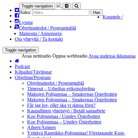
Toggle navigation
Haku:
Kuuntele /
Lyssna
Ohjelmatiedot / Programtablå
Mainosta / Annonsera
Ota yhteyttä / Ta kontakt
Toggle navigation
Avaa nettiradio
Öppna webbradio
Avaa uudessa ikkunassa
Podcast
Kilpailut/Tävlingar
Ohjelmat/Program
Ohjelmatiedot / Programtablå
Timeout – Urheilun erikoisohjelma
Makujen Pohjanmaa – Smakernas Österbotten
Makujen Pohjanmaa – Smakernas Österbotten
Får jag lov, eller ska vi dansa först?
Kaupallinen yhteistyö / Betalt samarbete
Koe Pohjanmaa / Upplev Österbotten
Koe Pohjanmaa – Upplev Österbotten
Aiheet/Ämnen
Yrittävä Rannikko-Pohjanmaa! Företagande Kust-