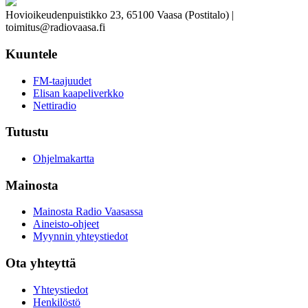
Hovioikeudenpuistikko 23, 65100 Vaasa (Postitalo) |
toimitus@radiovaasa.fi
Kuuntele
FM-taajuudet
Elisan kaapeliverkko
Nettiradio
Tutustu
Ohjelmakartta
Mainosta
Mainosta Radio Vaasassa
Aineisto-ohjeet
Myynnin yhteystiedot
Ota yhteyttä
Yhteystiedot
Henkilöstö