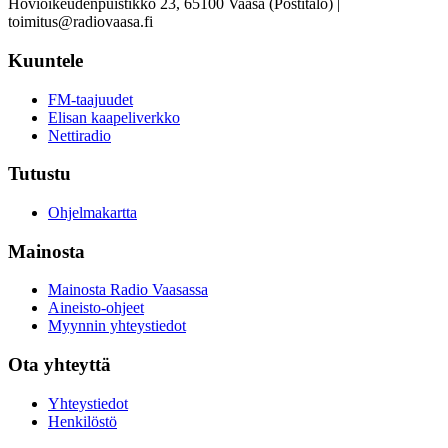
Hovioikeudenpuistikko 23, 65100 Vaasa (Postitalo) |
toimitus@radiovaasa.fi
Kuuntele
FM-taajuudet
Elisan kaapeliverkko
Nettiradio
Tutustu
Ohjelmakartta
Mainosta
Mainosta Radio Vaasassa
Aineisto-ohjeet
Myynnin yhteystiedot
Ota yhteyttä
Yhteystiedot
Henkilöstö