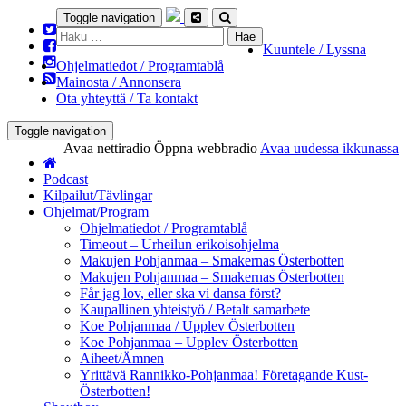
Toggle navigation
Haku:
Kuuntele / Lyssna
Ohjelmatiedot / Programtablå
Mainosta / Annonsera
Ota yhteyttä / Ta kontakt
Toggle navigation
Avaa nettiradio
Öppna webbradio
Avaa uudessa ikkunassa
Podcast
Kilpailut/Tävlingar
Ohjelmat/Program
Ohjelmatiedot / Programtablå
Timeout – Urheilun erikoisohjelma
Makujen Pohjanmaa – Smakernas Österbotten
Makujen Pohjanmaa – Smakernas Österbotten
Får jag lov, eller ska vi dansa först?
Kaupallinen yhteistyö / Betalt samarbete
Koe Pohjanmaa / Upplev Österbotten
Koe Pohjanmaa – Upplev Österbotten
Aiheet/Ämnen
Yrittävä Rannikko-Pohjanmaa! Företagande Kust-
Österbotten!