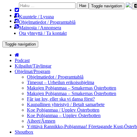
Haku:
Toggle navigation
Kuuntele / Lyssna
Ohjelmatiedot / Programtablå
Mainosta / Annonsera
Ota yhteyttä / Ta kontakt
Toggle navigation
Podcast
Kilpailut/Tävlingar
Ohjelmat/Program
Ohjelmatiedot / Programtablå
Timeout – Urheilun erikoisohjelma
Makujen Pohjanmaa – Smakernas Österbotten
Makujen Pohjanmaa – Smakernas Österbotten
Får jag lov, eller ska vi dansa först?
Kaupallinen yhteistyö / Betalt samarbete
Koe Pohjanmaa / Upplev Österbotten
Koe Pohjanmaa – Upplev Österbotten
Aiheet/Ämnen
Yrittävä Rannikko-Pohjanmaa! Företagande Kust-Österb
Shoutbox