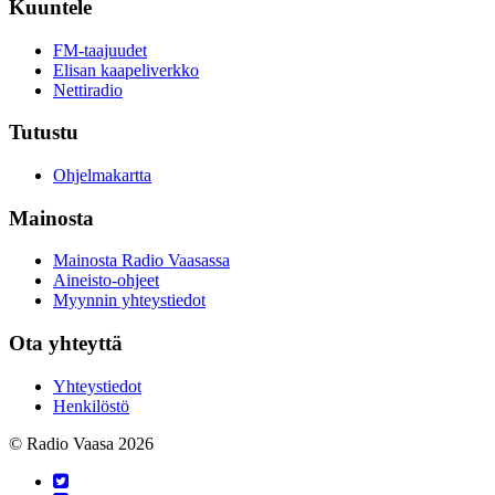
Kuuntele
FM-taajuudet
Elisan kaapeliverkko
Nettiradio
Tutustu
Ohjelmakartta
Mainosta
Mainosta Radio Vaasassa
Aineisto-ohjeet
Myynnin yhteystiedot
Ota yhteyttä
Yhteystiedot
Henkilöstö
© Radio Vaasa 2026